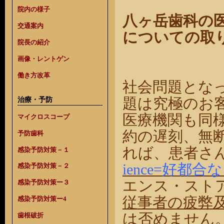
院内の様子
八ヶ岳歯科の
交通案内
についての取
院長の紹介
画像・レントゲン
働き方改革
社会問題とな
治療・予防
題は究極のお
医療機関も同
マイクロスコープ
約の遅刻、無
予防歯科
れば、患者さ
感染予防対策－１
ience=好都
感染予防対策－２
エンス・スト
感染予防対策ー３
従事者の疲弊
感染予防対策ー4
は否めません
歯根破折