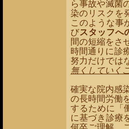
ら事故や滅菌
染のリスクを
このような事
び
スタッフへ
間の短縮をさ
時間通りに診
努力だけでは
無くしていく
確実な院内感
の長時間労働
するために「
に基づき診療
何卒ご理解、