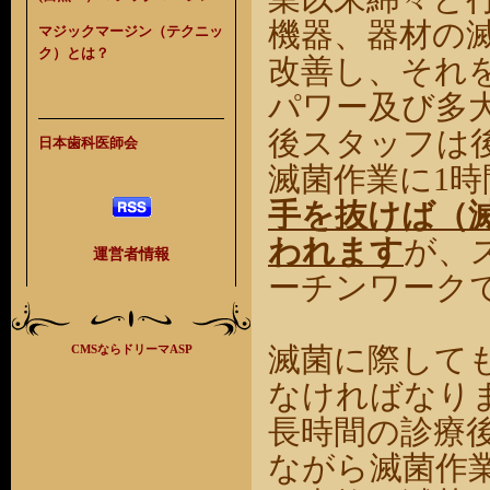
機器、器材の
マジックマージン（テクニッ
ク）とは？
改善し、それ
パワー及び多
後スタッフは
日本歯科医師会
滅菌作業に1
手を抜けば（
われます
が、
運営者情報
ーチンワーク
滅菌に際して
CMSならドリーマASP
なければなり
長時間の診療
ながら滅菌作