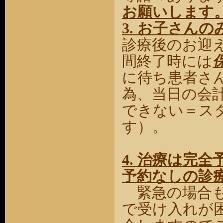
お願いします
3.
お子さんの
診療後のお迎
間終了時には
に待ち患者さ
為、当日の会
できない＝ス
す）。
4. 治療は完
予約なしの診
緊急の場合も
で受け入れが