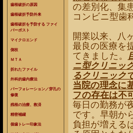
の差別化、集
歯根破折の原因
コンビニ型歯
歯根破折予防外来
歯根破折を予防する ファイ
バーポスト
開業以来、八
マイクロエンド
最良の医療を
側枝
てきました。
ＭＴＡ
ニ型クリニッ
折れたファイル
るクリニック
外科的歯内療法
当院の理念に
パーフォレーション／穿孔の
フの存在は不
修復
毎日の勤務が
残根の治療、救済
です。早朝か
精密補綴
負担が増える
個歯トレー印象法