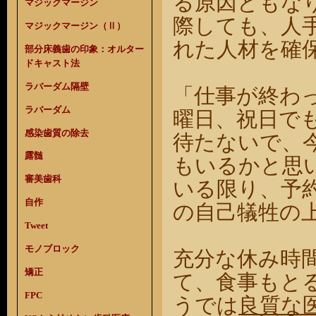
る原因ともな
マジックマージン
際しても、人
マジックマージン（Ⅱ）
れた人材を確
部分床義歯の印象：オルター
ドキャスト法
ラバーダム隔壁
「仕事が終わ
ラバーダム
曜日、祝日で
感染歯質の除去
待たないで、
露髄
もいるかと思
審美歯科
いる限り、予
自作
の自己犠牲の
Tweet
モノブロック
充分な休み時
矯正
て、食事もと
FPC
うでは
良質な