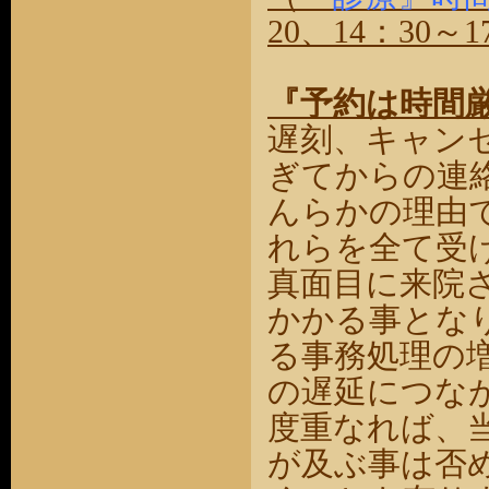
20、14：30～1
『予約は時間
遅刻、
キャン
ぎてからの連
んらかの理由
れらを全て受
真面目に来院
かかる事とな
る事務処理の
の遅延につな
度重なれば、
が及ぶ事は否