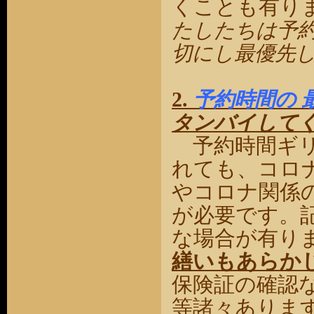
くことも有り
たしたちは
予
切にし最優先
2.
予約時間の 
タンバイして
予約時間ギリ
れても、コロ
やコロナ関係
が必要です。
な場合が有り
繕いもあらか
保険証の確認
等諸々ありま