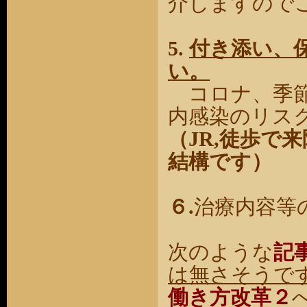
介しますので
5.
付き添い、
い。
コロナ、季節
内感染のリス
（JR,徒歩で
結構です）
６.
治療内容等
次のような
記
は無さそうで
働き方改革２