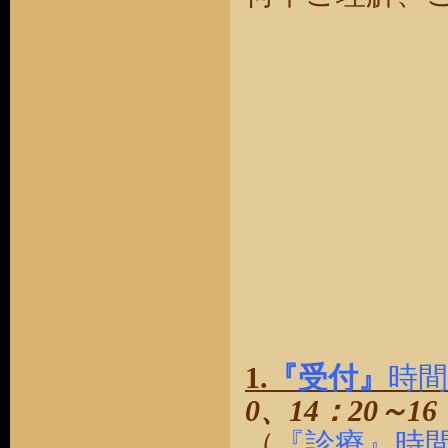
1
.
『受付』
時
0、14：20～16
（
『診療』時