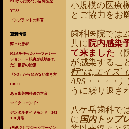
NOから始めない歯科医療
小規模の医療
YTSS
とご協力をお
インプラントの弊害
歯科医院では2
更新情報
共に
院内感染
蘇った患者
て来ました
（
MTAを使ったパーフォレー
ション（＝根尖が破壊され
が感染するこ
た）根管の治療
行”
は,エイズ（
「NO」から始めない生き方
ARS・・・・）
CBCT
うに繰り返さ
ある審美歯科医の本音
マイクロエンド2
八ケ岳歯科で
デンタルダイヤモンド 202
に
国内トップ
3.４月号
業以来綿々と
(自然？）マジックマージン