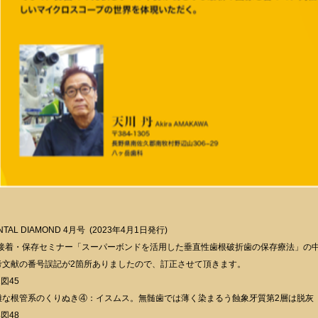
NTAL DIAMOND 4月号 (2023年4月1日発行)
d接着・保存セミナー「スーパーボンドを活用した垂直性歯根破折歯の保存療法」の
考文献の番号誤記が2箇所ありましたので、訂正させて頂きます。
1図45
雑な根管系のくりぬき④：イスムス。無髄歯では薄く染まるう蝕象牙質第2層は脱灰 
4図48