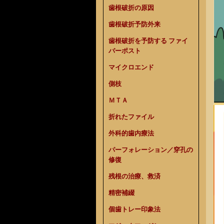
歯根破折の原因
歯根破折予防外来
歯根破折を予防する ファイ
バーポスト
マイクロエンド
側枝
ＭＴＡ
折れたファイル
外科的歯内療法
パーフォレーション／穿孔の
修復
残根の治療、救済
精密補綴
個歯トレー印象法