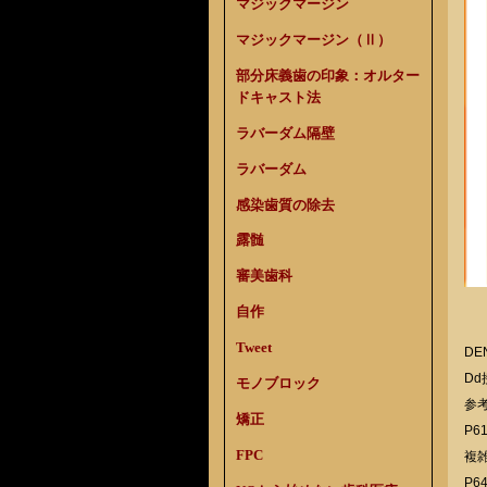
マジックマージン
マジックマージン（Ⅱ）
部分床義歯の印象：オルター
ドキャスト法
ラバーダム隔壁
ラバーダム
感染歯質の除去
露髄
審美歯科
自作
Tweet
DE
D
モノブロック
参
矯正
P6
FPC
複
P6