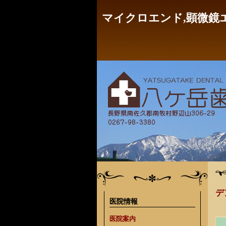
マイクロエンド,顕微鏡
デ
医院情報
医院案内