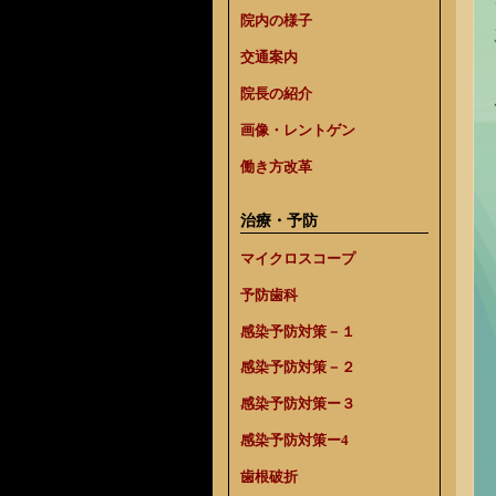
院内の様子
交通案内
院長の紹介
画像・レントゲン
働き方改革
治療・予防
マイクロスコープ
予防歯科
感染予防対策－１
感染予防対策－２
感染予防対策ー３
感染予防対策ー4
歯根破折