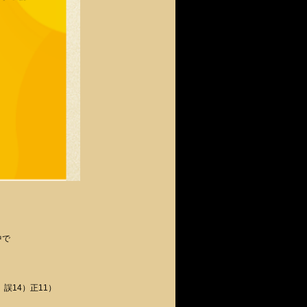
中で
誤14）正11）