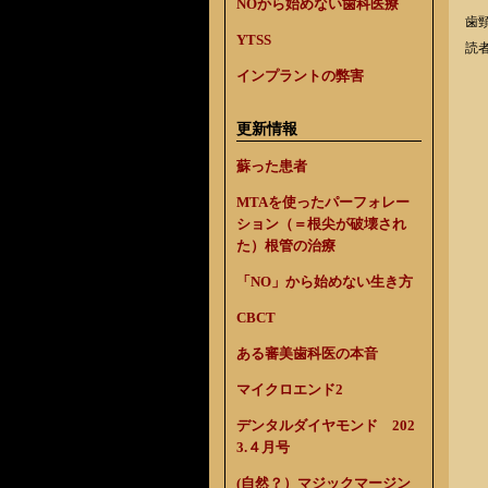
NOから始めない歯科医療
歯
YTSS
読
インプラントの弊害
更新情報
蘇った患者
MTAを使ったパーフォレー
ション（＝根尖が破壊され
た）根管の治療
「NO」から始めない生き方
CBCT
ある審美歯科医の本音
マイクロエンド2
デンタルダイヤモンド 202
3.４月号
(自然？）マジックマージン