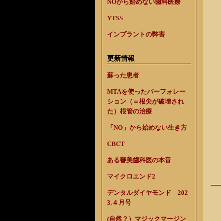
NOから始めない歯科医療
YTSS
インプラントの弊害
更新情報
蘇った患者
MTAを使ったパーフォレー
ション（＝根尖が破壊され
た）根管の治療
「NO」から始めない生き方
CBCT
ある審美歯科医の本音
マイクロエンド2
デンタルダイヤモンド 202
3.４月号
(自然？）マジックマージン