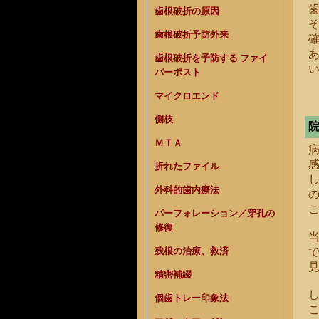
歯根破折の原因
歯根破折予防外来
歯根破折を予防する ファイ
バーポスト
マイクロエンド
側枝
ＭＴＡ
折れたファイル
し
外科的歯内療法
パーフォレーション／穿孔の
修復
残根の治療、救済
精密補綴
個歯トレー印象法