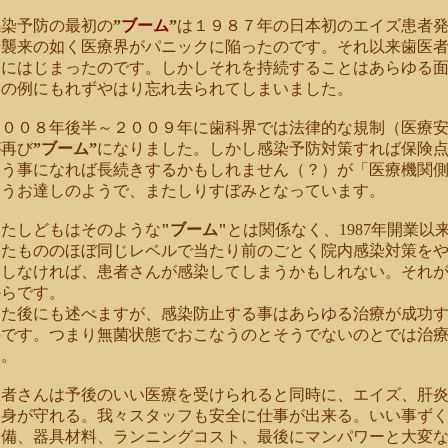
感染予防の最初の
”
ブーム
”
は１９８７年の日本初のエイズ患者
船襲来の如く医療界がパニックに陥ったのです。それ以来歯医
的にはじまったのです。しかしそれを持続することはあらゆる
ムの例にもれずやはり忘れ去られてしまいました。
２００８年後半～２００９年に歯科界では法律的な規制（医療
が再び
”ブーム”
になりました。しかし感染予防対策すれば保険
いう事になれば長続きするかもしれません（？）が「医療機関
いうお達しのようで、またしりすぼみとなっています。
わたしどもはそのような
"ブーム"
とは関係なく、1987年開業以
したもののほぼ同じレベルで当たり前のごとく院内感染対策を
うしなければ、患者さんが感染してしまうかもしれない。それ
からです。
また後にも述べますが、感染防止する事はあらゆる治療が成功
のです。つまり無菌状態でおこなうのとそうでないのとでは治
す。
患者さんは予後のいい医療を受けられると同時に、エイズ、肝
ら身が守れる。我々スタッフも安全に仕事が出来る。いい事ずくめ
設備、器具材料、ランニングコスト、最後にマンパワーと大変