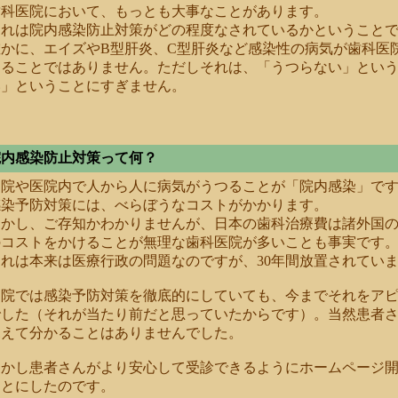
歯科医院において、もっとも大事なことがあります。
それは院内感染防止対策がどの程度なされているかということ
確かに、エイズやB型肝炎、C型肝炎など感染性の病気が歯科医
あることではありません。ただしそれは、「うつらない」とい
い」ということにすぎません。
院内感染防止対策って何？
病院や医院内で人から人に病気がうつることが「院内感染」で
感染予防対策には、べらぼうなコストがかかります。
かし、ご存知かわかりませんが、日本の歯科治療費は諸外国の1/
のコストをかけることが無理な歯科医院が多いことも事実です
これは本来は医療行政の問題なのですが、30年間放置されてい
当院では感染予防対策を徹底的にしていても、今までそれをア
でした（それが当たり前だと思っていたからです）。当然患者
見えて分かることはありませんでした。
しかし患者さんがより安心して受診できるようにホームページ
ことにしたのです。