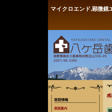
マイクロエンド,顕微鏡
感
医院情報
医院案内