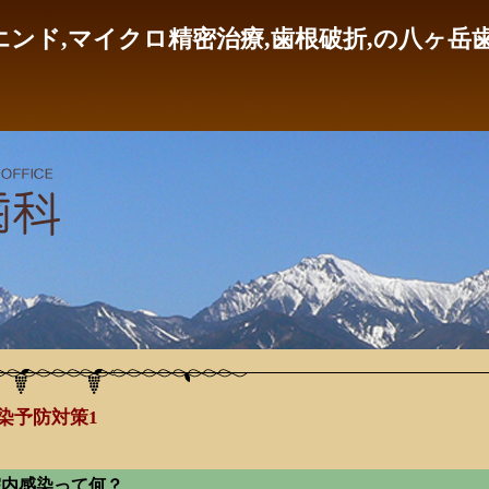
エンド,マイクロ精密治療,歯根破折,の八ヶ岳
染予防対策1
院内感染って何？