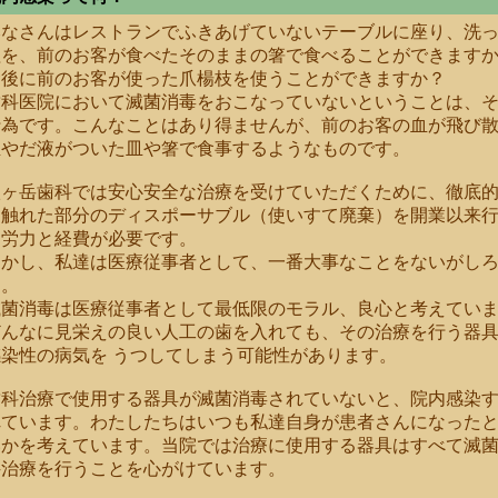
みなさんはレストランでふきあげていないテーブルに座り、洗
理を、前のお客が食べたそのままの箸で食べることができます
食後に前のお客が使った爪楊枝を使うことができますか？
歯科医院において滅菌消毒をおこなっていないということは、
行為です。こんなことはあり得ませんが、前のお客の血が飛び
血やだ液がついた皿や箸で食事するようなものです。
八ヶ岳歯科では安心安全な治療を受けていただくために、徹底
に触れた部分のディスポーサブル（使いすて廃棄）を開業以来
な労力と経費が必要です。
しかし、私達は医療従事者として、一番大事なことをないがし
ん。
滅菌消毒は医療従事者として最低限のモラル、良心と考えてい
どんなに見栄えの良い人工の歯を入れても、その治療を行う器
感染性の病気を うつしてしまう可能性があります。
歯科治療で使用する器具が滅菌消毒されていないと、院内感染
れています。わたしたちはいつも私達自身が患者さんになったと
いかを考えています。当院では治療に使用する器具はすべて滅
科治療を行うことを心がけています。