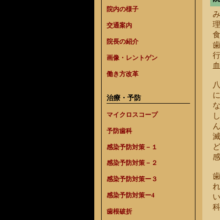
院内の様子
交通案内
院長の紹介
画像・レントゲン
働き方改革
治療・予防
マイクロスコープ
予防歯科
感染予防対策－１
感染予防対策－２
感染予防対策ー３
感染予防対策ー4
歯根破折