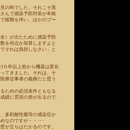
発見の時でした。それこそ黒
者さんで感染予防対策が本格
面で困難を伴い、ほかのブー
安全）が出たために感染予防
点数を何点か加算しますよと
側でそれは負担しなさい」と
来3０年以上前から機器は変化
やってきました。それは、そ
が医療従事者の義務だと思う
するための必須条件ともなる
療成績に雲泥の差が出るので
炎、多剤耐性菌等の感染症か
なのですが・・･･･
な壁が立ちはだかるのです。