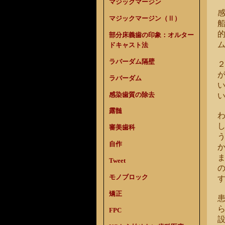
マジックマージン
マジックマージン（Ⅱ）
部分床義歯の印象：オルター
ドキャスト法
ラバーダム隔壁
ラバーダム
感染歯質の除去
露髄
審美歯科
自作
Tweet
モノブロック
矯正
FPC